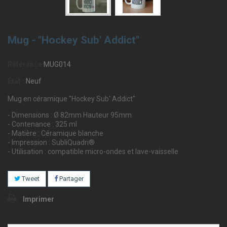
Mug - "Hockey Sub' Addict"
Référence
MUG014
État :
Neuf
Mug en céramique "Hockey Sub' Addict"
- Dimensions : Ø 82mm Hauteur 95mm
- Contenance : 325 ml
- Matière : Céramique blanche
- Impression : SubliQuadri®
- Utilisation : compatible micro-ondes et lave-vaisselle
Tweet
Partager
Imprimer