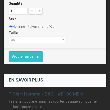
Quantité
Sexe
Homme
Femme
Kid
Taille
Ajouter au panier
EN SAVOIR PLUS
T-Shirt Homme / B&C - #E190 MEN
Tee-shirt tubulaire manches courtes basique et moderne,
au look contemporain.