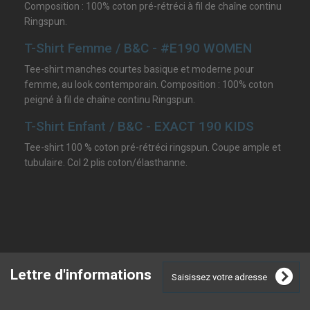
Composition : 100% coton pré-rétréci à fil de chaîne continu
Ringspun.
T-Shirt Femme / B&C - #E190 WOMEN
Tee-shirt manches courtes basique et moderne pour
femme, au look contemporain. Composition : 100% coton
peigné à fil de chaîne continu Ringspun.
T-Shirt Enfant / B&C - EXACT 190 KIDS
Tee-shirt 100 % coton pré-rétréci ringspun. Coupe ample et
tubulaire. Col 2 plis coton/élasthanne.
Lettre d'informations