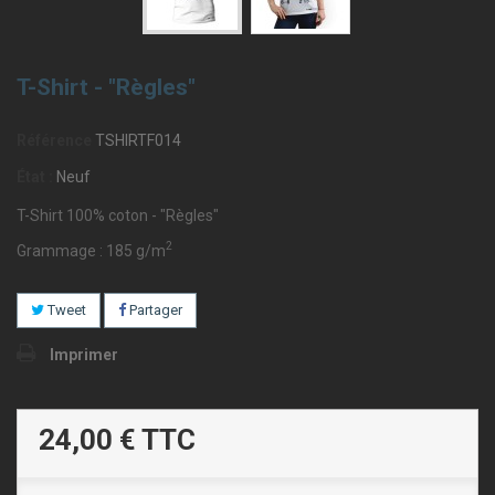
T-Shirt - "Règles"
Référence
TSHIRTF014
État :
Neuf
T-Shirt 100% coton - "Règles"
2
Grammage : 185 g/m
Tweet
Partager
Imprimer
24,00 €
TTC