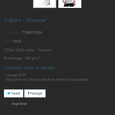
T-Shirt - "Pieuvre"
Référence
TSHIRTF006
État :
Neuf
T-Shirt 100% coton - "Pieuvre"
2
Grammage : 185 g/m
Conseils pour le lavage:
- Lavage à 30°
- Retourner le t-shirt avant de le mettre à la machine
Tweet
Partager
Imprimer