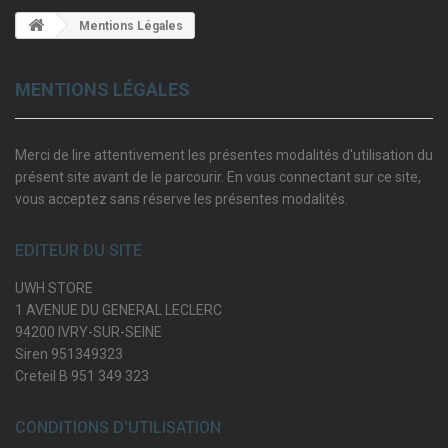
Mentions Légales
MENTIONS LÉGALES
Merci de lire attentivement les présentes modalités d'utilisation du
présent site avant de le parcourir. En vous connectant sur ce site,
vous acceptez sans réserve les présentes modalités.
EDITEUR DU SITE
UWH STORE
1 AVENUE DU GENERAL LECLERC
94200 IVRY-SUR-SEINE
Siren 951349323
Creteil B 951 349 323
CONDITIONS D'UTILISATION