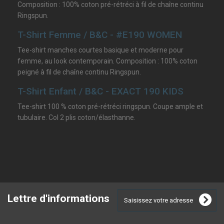
Composition : 100% coton pré-rétréci à fil de chaîne continu
Ringspun.
T-Shirt Femme / B&C - #E190 WOMEN
Tee-shirt manches courtes basique et moderne pour
femme, au look contemporain. Composition : 100% coton
peigné à fil de chaîne continu Ringspun.
T-Shirt Enfant / B&C - EXACT 190 KIDS
Tee-shirt 100 % coton pré-rétréci ringspun. Coupe ample et
tubulaire. Col 2 plis coton/élasthanne.
Lettre d'informations