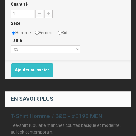
Quantité
Sexe
Homme
Femme
Kid
Taille
Ajouter au panier
EN SAVOIR PLUS
T-Shirt Homme / B&C - #E190 MEN
Tee-shirt tubulaire manches courtes basique et moderne,
au look contemporain.