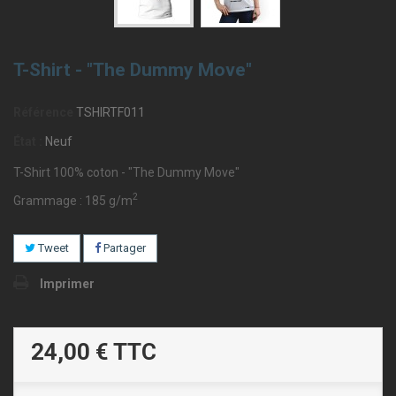
T-Shirt - "The Dummy Move"
Référence
TSHIRTF011
État :
Neuf
T-Shirt 100% coton - "The Dummy Move"
2
Grammage : 185 g/m
Tweet
Partager
Imprimer
24,00 €
TTC