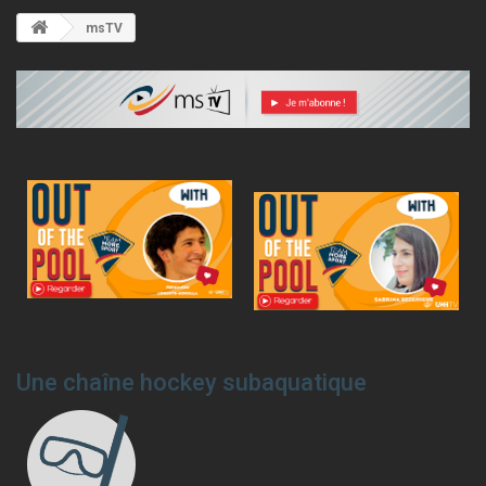
msTV
Une chaîne hockey subaquatique