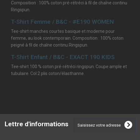
Composition : 100% coton pré-rétréci à fil de chaîne continu
Ringspun.
T-Shirt Femme / B&C - #E190 WOMEN
Tee-shirt manches courtes basique et moderne pour
femme, au look contemporain. Composition : 100% coton
peigné à fil de chaîne continu Ringspun.
T-Shirt Enfant / B&C - EXACT 190 KIDS
Tee-shirt 100 % coton pré-rétréci ringspun. Coupe ample et
tubulaire. Col 2 plis coton/élasthanne.
Lettre d'informations