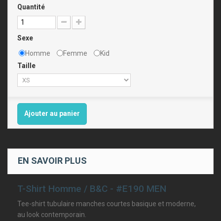
Quantité
Sexe
Homme
Femme
Kid
Taille
Ajouter au panier
EN SAVOIR PLUS
T-Shirt Homme / B&C - #E190 MEN
Tee-shirt tubulaire manches courtes basique et moderne,
au look contemporain.