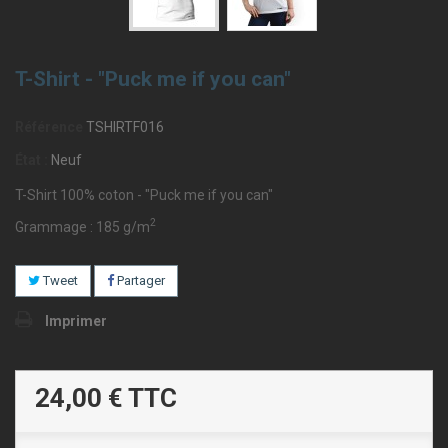
T-Shirt - "Puck me if you can"
Référence
TSHIRTF016
État :
Neuf
T-Shirt 100% coton - "Puck me if you can"
2
Grammage : 185 g/m
Tweet
Partager
Imprimer
24,00 €
TTC