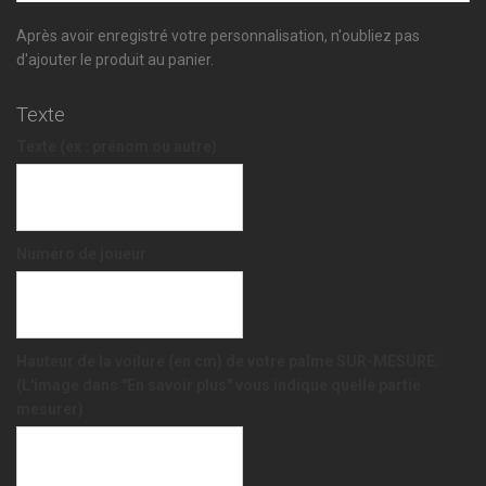
Après avoir enregistré votre personnalisation, n'oubliez pas
d'ajouter le produit au panier.
Texte
Texte (ex : prénom ou autre)
Numéro de joueur
Hauteur de la voilure (en cm) de votre palme SUR-MESURE.
(L'image dans "En savoir plus" vous indique quelle partie
mesurer)