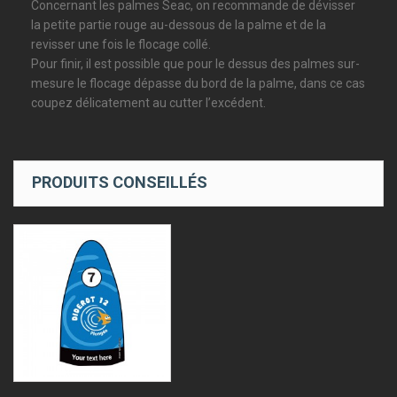
Concernant les palmes Seac, on recommande de dévisser
la petite partie rouge au-dessous de la palme et de la
revisser une fois le flocage collé.
Pour finir, il est possible que pour le dessus des palmes sur-
mesure le flocage dépasse du bord de la palme, dans ce cas
coupez délicatement au cutter l’excédent.
PRODUITS CONSEILLÉS