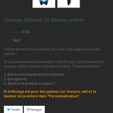
Flocage Diderot 12 dessus palme
Référence
cl-94
État :
Neuf
Portez fièrement les couleurs de votre club jusqu'au bout des
palmes !
Si vous souhaitez personnaliser votre flocage (sinon laissez les
champs vides), rendez-vous dans la partie "Personnalisation".
1. Entrez votre texte et votre numéro
2. Enregistrez
3. Ajoutez le produit au panier !
Si le flocage est pour des palmes sur-mesure, entrez la
hauteur de la voilure dans "Personnalisation".
Tweet
Partager