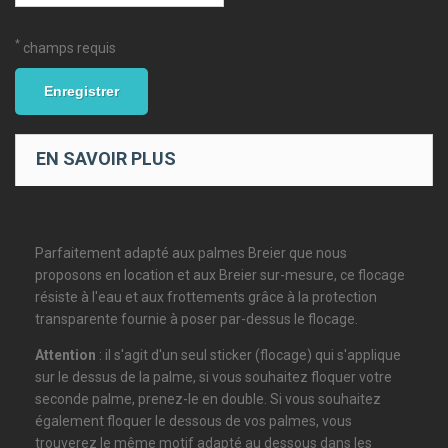
*
champs requis
Enregistrer
EN SAVOIR PLUS
Parfaitement adapté aux palmes Breier que nous
proposons en location et aux Breier sur-mesure, ce flocage
résiste à l'eau et aux frottements grâce à la protection
transparente fournie à poser par-dessus le flocage.
Attention
: il s'agit d'un seul sticker (flocage) qui s'applique
sur le dessus de la palme, si vous souhaitez floquer votre
seconde palme, prenez-le en double. Si vous souhaitez
également floquer le dessous de vos palmes, vous
trouverez le même motif adapté au dessous dans les