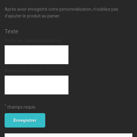
Après avoir enregistré votre personnalisation, n'oubliez pas
d'ajouter le produit au panier.
Texte
Texte (ex : prénom ou autre)
Numéro de joueur
*
champs requis
Enregistrer