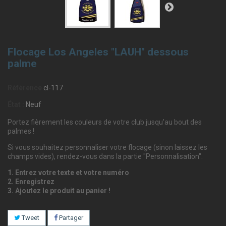
Flocage Los Angeles "LAUH" dessous
palme
Référence
cl-117
État :
Neuf
Portez fièrement les couleurs de votre club jusqu'au bout des
palmes !
Si vous souhaitez personnaliser votre flocage (sinon laissez les
champs vides), rendez-vous dans la partie "Personnalisation".
1. Entrez votre texte et votre numéro
2. Enregistrez
3. Ajoutez le produit au panier !
Tweet
Partager