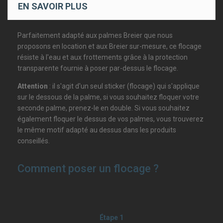
EN SAVOIR PLUS
Parfaitement adapté aux palmes Breier que nous
proposons en location et aux Breier sur-mesure, ce flocage
résiste à l'eau et aux frottements grâce à la protection
transparente fournie à poser par-dessus le flocage.
Attention
: il s'agit d'un seul sticker (flocage) qui s'applique
sur le dessous de la palme, si vous souhaitez floquer votre
seconde palme, prenez-le en double. Si vous souhaitez
également floquer le dessus de vos palmes, vous trouverez
le même motif adapté au dessus dans les produits
conseillés.
Comment poser un flocage ?
Étape 1