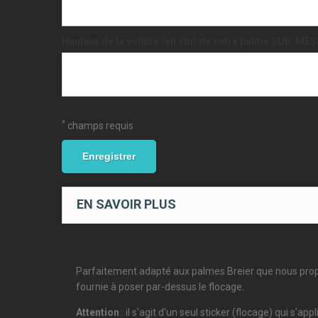
Hauteur de la voilure (en cm) de votre palme SUR-MESU
*
champs requis
Enregistrer
EN SAVOIR PLUS
Parfaitement adapté aux palmes Breier que nous propos
fournie à poser par-dessus le flocage.
Attention
: il s'agit d'un seul sticker (flocage) qui s'