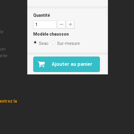
Quantité
le
Modèle chausson
Seac
Sur-mesure
inon
rtie
Ajouter au panier
entrez la