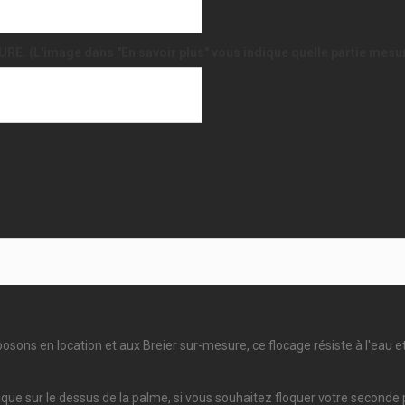
RE. (L'image dans "En savoir plus" vous indique quelle partie mesu
ons en location et aux Breier sur-mesure, ce flocage résiste à l'eau e
applique sur le dessus de la palme, si vous souhaitez floquer votre secon