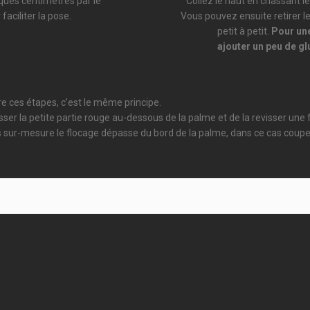
lques centimètres par le
Collez le haut en chassant le
faciliter la pose.
Vous pouvez ensuite retirer le
petit à petit.
Pour une
ajouter un peu de glu
e ces étapes, c’est le même principe.
la petite partie rouge au-dessous de la palme et de la revisser une foi
mes sur-mesure le flocage dépasse du bord de la palme, dans ce cas coup