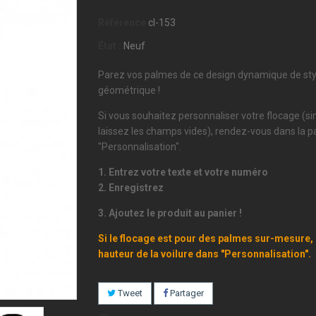
Référence
cl-153
État :
Neuf
Parez vos palmes de ce design dynamique de sty
géométrique !
Si vous souhaitez personnaliser votre flocage (s
laissez les champs vides), rendez-vous dans la pa
"Personnalisation".
1. Entrez votre texte et votre numéro
2. Enregistrez
3. Ajoutez le produit au panier !
Si le flocage est pour des palmes sur-mesure, 
hauteur de la voilure dans "Personnalisation".
Tweet
Partager