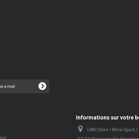
Informations sur votre 
UWH Store / More-Sport, |
ise
77124 Chauconin-Neufmontiers |