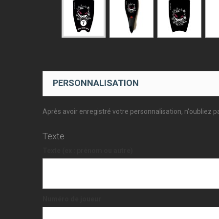
PERSONNALISATION
Après avoir enregistré votre personnalisation, n'oubliez pa
Texte
Texte (ex : prénom ou autre)
Numéro de joueur