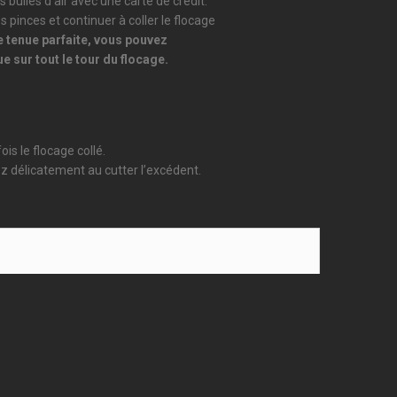
s bulles d’air avec une carte de crédit.
s pinces et continuer à coller le flocage
 tenue parfaite, vous pouvez
e sur tout le tour du flocage.
s le flocage collé.
ez délicatement au cutter l’excédent.