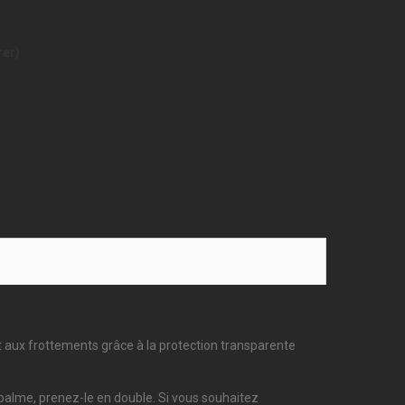
rer)
t aux frottements grâce à la protection transparente
de palme, prenez-le en double. Si vous souhaitez