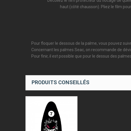
Décollez le film protecteur du flocage de que
haut (côté chausson). Pliez le film pour 
Pour floquer le dessous de la palme, vous pouvez suivr
Concernant les palmes Seac, on recommande de dévisser 
Pour finir, il est possible que pour le dessus des pal
PRODUITS CONSEILLÉS