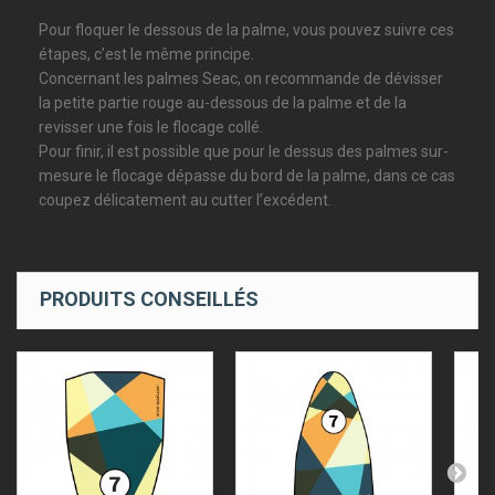
Pour floquer le dessous de la palme, vous pouvez suivre ces
étapes, c’est le même principe.
Concernant les palmes Seac, on recommande de dévisser
la petite partie rouge au-dessous de la palme et de la
revisser une fois le flocage collé.
Pour finir, il est possible que pour le dessus des palmes sur-
mesure le flocage dépasse du bord de la palme, dans ce cas
coupez délicatement au cutter l’excédent.
PRODUITS CONSEILLÉS