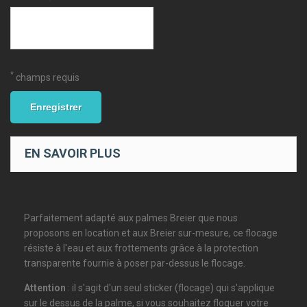
*
champs requis
Enregistrer
EN SAVOIR PLUS
Parfaitement adapté aux palmes Breier que nous
proposons en location et aux Breier sur-mesure, ce flocage
résiste à l'eau et aux frottements grâce à la protection
transparente fournie à poser par-dessus le flocage.
Attention
: il s'agit d'un seul sticker (flocage) qui s'applique
sur le dessus de la palme, si vous souhaitez floquer votre