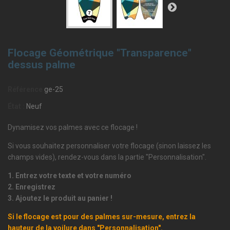
Flocage Géométrique "Transparence"
dessus palme
Référence
ge-25
État :
Neuf
Dynamisez vos palmes avec ce flocage !
Si vous souhaitez personnaliser votre flocage (sinon laissez les
champs vides), rendez-vous dans la partie "Personnalisation".
1. Entrez votre texte et votre numéro
2. Enregistrez
3. Ajoutez le produit au panier !
Si le flocage est pour des palmes sur-mesure, entrez la
hauteur de la voilure dans "Personnalisation".