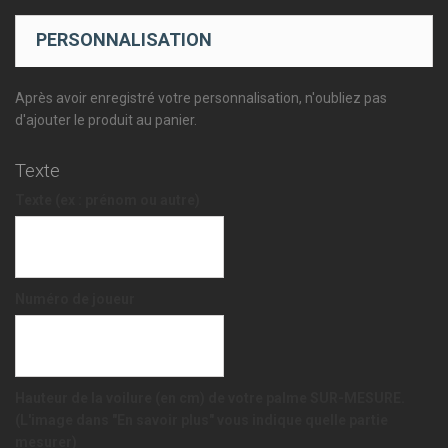
PERSONNALISATION
Après avoir enregistré votre personnalisation, n'oubliez pas
d'ajouter le produit au panier.
Texte
Texte (ex : prénom ou autre)
Numéro de joueur
Hauteur de la voilure (en cm) de votre palme SUR-MESURE.
(L'image dans "En savoir plus" vous indique quelle partie
mesurer)