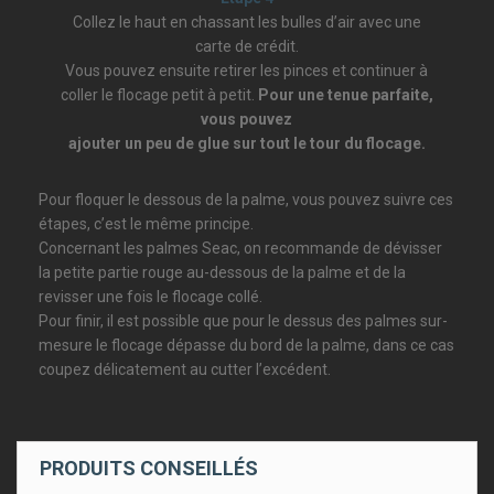
Collez le haut en chassant les bulles d’air avec une
carte de crédit.
Vous pouvez ensuite retirer les pinces et continuer à
coller le flocage petit à petit.
Pour une tenue parfaite,
vous pouvez
ajouter un peu de glue sur tout le tour du flocage.
Pour floquer le dessous de la palme, vous pouvez suivre ces
étapes, c’est le même principe.
Concernant les palmes Seac, on recommande de dévisser
la petite partie rouge au-dessous de la palme et de la
revisser une fois le flocage collé.
Pour finir, il est possible que pour le dessus des palmes sur-
mesure le flocage dépasse du bord de la palme, dans ce cas
coupez délicatement au cutter l’excédent.
PRODUITS CONSEILLÉS