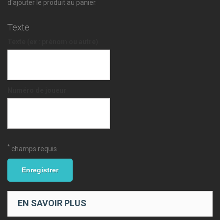
d'ajouter le produit au panier.
Texte
Texte (ex : prénom ou autre)
Numéro de joueur
*
champs requis
Enregistrer
EN SAVOIR PLUS