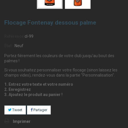
Flocage Fontenay dessous palme
Référence
cl-99
État :
Neuf
Portez fièrement les couleurs de votre club jusqu'au bout des
palmes !
Si vous souhaitez personnaliser votre flocage (sinon laissez les
champs vides), rendez-vous dans la partie "Personnalisation".
1. Entrez votre texte et votre numéro
2. Enregistrez
3. Ajoutez le produit au panier !
Tweet
Partager
Imprimer