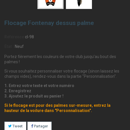
Flocage Fontenay dessus palme
Référence
cl-98
État :
Neuf
Portez fièrement les couleurs de votre club jusqu'au bout des
palmes !
Si vous souhaitez personnaliser votre flocage (sinon laissez les
champs vides), rendez-vous dans la partie "Personnalisation".
1. Entrez votre texte et votre numéro
2. Enregistrez
3. Ajoutez le produit au panier !
Si le flocage est pour des palmes sur-mesure, entrez la
hauteur de la voilure dans "Personnalisation".
Tweet
Partager