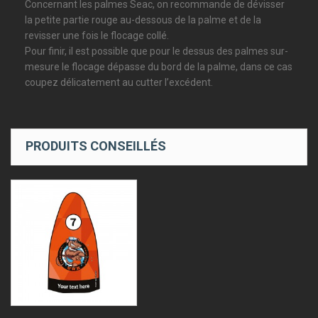
Concernant les palmes Seac, on recommande de dévisser
la petite partie rouge au-dessous de la palme et de la
revisser une fois le flocage collé.
Pour finir, il est possible que pour le dessus des palmes sur-
mesure le flocage dépasse du bord de la palme, dans ce cas
coupez délicatement au cutter l’excédent.
PRODUITS CONSEILLÉS