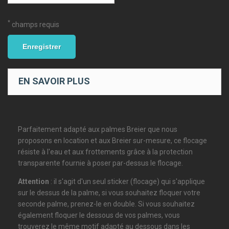
*
champs requis
Enregistrer
EN SAVOIR PLUS
Parfaitement adapté aux palmes Breier que nous
proposons en location et aux Breier sur-mesure, ce flocage
résiste à l'eau et aux frottements grâce à la protection
transparente fournie à poser par-dessus le flocage.
Attention
: il s'agit d'un seul sticker (flocage) qui s'applique
sur le dessus de la palme, si vous souhaitez floquer votre
seconde palme, prenez-le en double. Si vous souhaitez
également floquer le dessous de vos palmes, vous
trouverez le même motif adapté au dessous dans les