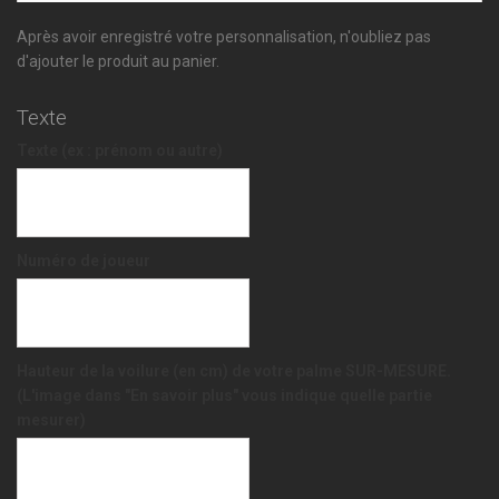
Après avoir enregistré votre personnalisation, n'oubliez pas
d'ajouter le produit au panier.
Texte
Texte (ex : prénom ou autre)
Numéro de joueur
Hauteur de la voilure (en cm) de votre palme SUR-MESURE.
(L'image dans "En savoir plus" vous indique quelle partie
mesurer)