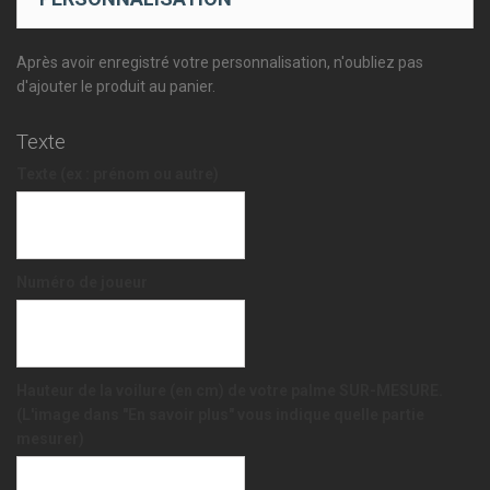
Après avoir enregistré votre personnalisation, n'oubliez pas
d'ajouter le produit au panier.
Texte
Texte (ex : prénom ou autre)
Numéro de joueur
Hauteur de la voilure (en cm) de votre palme SUR-MESURE.
(L'image dans "En savoir plus" vous indique quelle partie
mesurer)