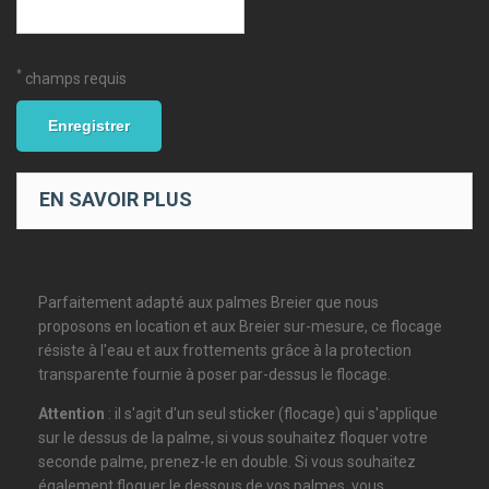
*
champs requis
Enregistrer
EN SAVOIR PLUS
Parfaitement adapté aux palmes Breier que nous
proposons en location et aux Breier sur-mesure, ce flocage
résiste à l'eau et aux frottements grâce à la protection
transparente fournie à poser par-dessus le flocage.
Attention
: il s'agit d'un seul sticker (flocage) qui s'applique
sur le dessus de la palme, si vous souhaitez floquer votre
seconde palme, prenez-le en double. Si vous souhaitez
également floquer le dessous de vos palmes, vous