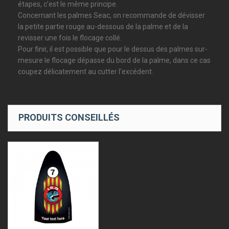
étapes, c’est le même principe.
Concernant les palmes Seac, on recommande de dévisser
la petite partie rouge au-dessous de la palme et de la
revisser une fois le flocage collé.
Pour finir, il est possible que pour le dessus des palmes sur-
mesure le flocage dépasse du bord de la palme, dans ce cas
coupez délicatement au cutter l’excédent.
PRODUITS CONSEILLÉS