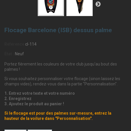
Flocage Barcelone (ISB) dessus palme
Référence
cl-114
État :
Neuf
Portez fièrement les couleurs de votre club jusqu'au bout des
palmes !
Si vous souhaitez personnaliser votre flocage (sinon laissez les
champs vides), rendez-vous dans la partie "Personnalisation".
1. Entrez votre texte et votre numéro
2. Enregistrez
3. Ajoutez le produit au panier !
Si le flocage est pour des palmes sur-mesure, entrez la
hauteur de la voilure dans "Personnalisation".