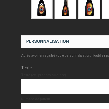
PERSONNALISATION
Après avoir enregistré votre personnalisation, n'oubliez pa
Texte
Texte (ex : prénom ou autre)
Numéro de joueur