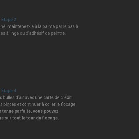
Étape 2
nné, maintenez-le à la palme par le bas à
nces à linge ou d’adhésif de peintre.
Étape 4
s bulles d’air avec une carte de crédit.
s pinces et continuer à coller le flocage
 tenue parfaite, vous pouvez
e sur tout le tour du flocage.