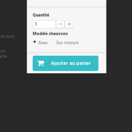
Quantité
Modèle chausson
'au bout
Seac
Sur-mesure
inon
rtie
Ajouter au panier