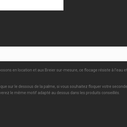
ons en location et aux Breier sur-mesure, ce flocage résiste à l'eau e
applique sur le dessous de la palme, si vous souhaitez floquer votre seco
verez le même motif adapté au dessus dans les produits conseillés.