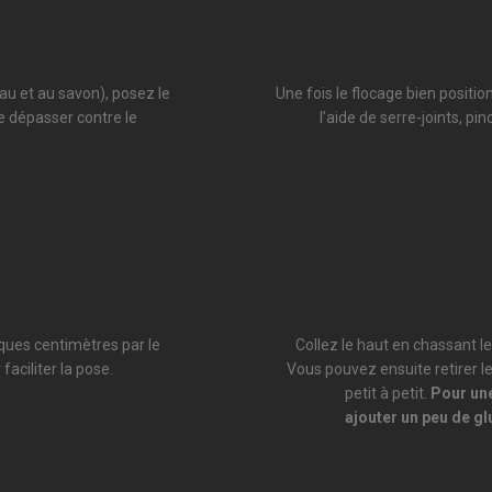
eau et au savon), posez le
Une fois le flocage bien positio
le dépasser contre le
l’aide de serre-joints, pi
lques centimètres par le
Collez le haut en chassant le
faciliter la pose.
Vous pouvez ensuite retirer le
petit à petit.
Pour une
ajouter un peu de glu