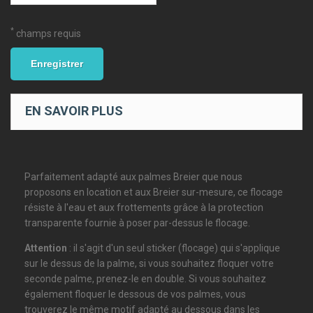
*
champs requis
Enregistrer
EN SAVOIR PLUS
Parfaitement adapté aux palmes Breier que nous
proposons en location et aux Breier sur-mesure, ce flocage
résiste à l'eau et aux frottements grâce à la protection
transparente fournie à poser par-dessus le flocage.
Attention
: il s'agit d'un seul sticker (flocage) qui s'applique
sur le dessus de la palme, si vous souhaitez floquer votre
seconde palme, prenez-le en double. Si vous souhaitez
également floquer le dessous de vos palmes, vous
trouverez le même motif adapté au dessous dans les