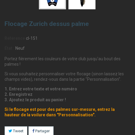
Flocage Zurich dessus palme
Référence
cl-151
État :
Neuf
Portez fièrement les couleurs de votre club jusqu'au bout des
palmes !
Si vous souhaitez personnaliser votre flocage (sinon laissez les
champs vides), rendez-vous dans la partie "Personnalisation".
1. Entrez votre texte et votre numéro
2. Enregistrez
3. Ajoutez le produit au panier !
Si le flocage est pour des palmes sur-mesure, entrez la
hauteur de la voilure dans "Personnalisation".
Tweet
Partager