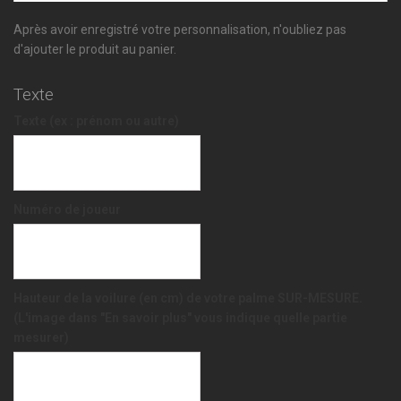
Après avoir enregistré votre personnalisation, n'oubliez pas
d'ajouter le produit au panier.
Texte
Texte (ex : prénom ou autre)
Numéro de joueur
Hauteur de la voilure (en cm) de votre palme SUR-MESURE.
(L'image dans "En savoir plus" vous indique quelle partie
mesurer)