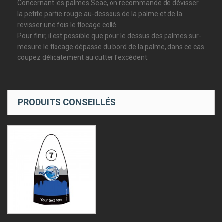
Concernant les palmes Seac, on recommande de dévisser
la petite partie rouge au-dessous de la palme et de la
revisser une fois le flocage collé.
Pour finir, il est possible que pour le dessus des palmes sur-
mesure le flocage dépasse du bord de la palme, dans ce cas
coupez délicatement au cutter l’excédent.
PRODUITS CONSEILLÉS