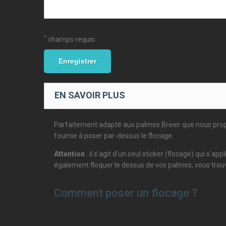
*
champs requis
Enregistrer
EN SAVOIR PLUS
Parfaitement adapté aux palmes Breier que nous propos
fournie à poser par-dessus le flocage.
Attention
: il s'agit d'un seul sticker (flocage) qui s'
également floquer le dessus de vos palmes, vous trou
Comment poser un flocage ?