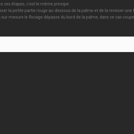
e ces étapes, c’est le même principe.
la petite partie rouge au-dessous de la palme et de la revisser une foi
mes sur-mesure le flocage dépasse du bord de la palme, dans ce cas coup