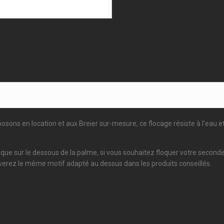
ons en location et aux Breier sur-mesure, ce flocage résiste à l'eau e
applique sur le dessous de la palme, si vous souhaitez floquer votre seco
verez le même motif adapté au dessus dans les produits conseillés.