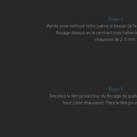
Étape 1
Après avoir nettoyé votre palme si besoin (à l’
flocage dessus en le centrant puis faîtes-
chausson de 2-3 mm.
Étape 3
Décollez le film protecteur du flocage de que
haut (côté chausson). Pliez le film pour 