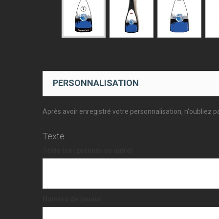
PERSONNALISATION
Après avoir enregistré votre personnalisation, n'oubliez pa
Texte
Texte (ex : prénom ou autre)
Numéro de joueur