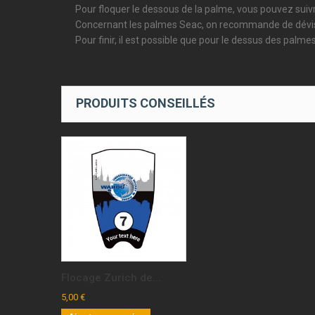
Pour floquer le dessous de la palme, vous pouvez suivr
Concernant les palmes Seac, on recommande de dévisser 
Pour finir, il est possible que pour le dessus des pal
PRODUITS CONSEILLÉS
Flocage Zurich de...
5,00 €