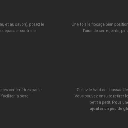
eau et au savon), posez le
Une fois le flocage bien positio
le dépasser contre le
l’aide de serre-joints, pi
lques centimètres par le
Collez le haut en chassant le
faciliter la pose.
Vous pouvez ensuite retirer le
petit à petit.
Pour une
ajouter un peu de glu