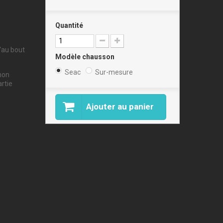
Quantité
'au bout
Modèle chausson
Seac
Sur-mesure
inon
rtie
Ajouter au panier