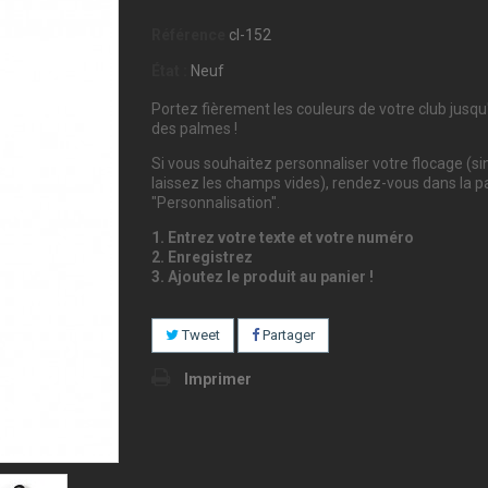
Référence
cl-152
État :
Neuf
Portez fièrement les couleurs de votre club jusqu
des palmes !
Si vous souhaitez personnaliser votre flocage (s
laissez les champs vides), rendez-vous dans la pa
"Personnalisation".
1. Entrez votre texte et votre numéro
2. Enregistrez
3. Ajoutez le produit au panier !
Tweet
Partager
Imprimer