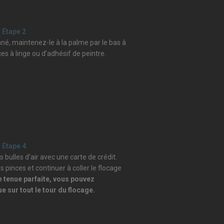
Étape 2
nné, maintenez-le à la palme par le bas à
nces à linge ou d’adhésif de peintre.
Étape 4
s bulles d’air avec une carte de crédit.
s pinces et continuer à coller le flocage
 tenue parfaite, vous pouvez
e sur tout le tour du flocage.