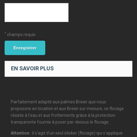
*
champs requis
Enregistrer
EN SAVOIR PLUS
Parfaitement adapté aux palmes Breier que nous
proposons en location et aux Breier sur-mesure, ce flocage
résiste à l'eau et aux frottements grâce à la protection
transparente fournie à poser par-dessus le flocage.
Attention
: il s'agit d'un seul sticker (flocage) qui s'applique