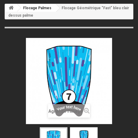
Flocage Palmes
Flocage Géométrique "Fast" bleu clair
dessus palme
Agrandir l'image