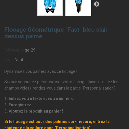
Flocage Géométrique "Fast" bleu clair
dessus palme
Référence
ge-29
État :
Neuf
Dynamisez vos palmes avec ce flocage !
Si vous souhaitez personnaliser votre flocage (sinon laissez les
champs vides), rendez-vous dans la partie "Personnalisation".
1. Entrez votre texte et votre numéro
2. Enregistrez
3. Ajoutez le produit au panier !
Si le flocage est pour des palmes sur-mesure, entrez la
hauteur de la voilure dans "Personnalisation".