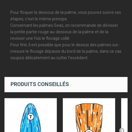
Pour floquer le dessous de la palme, vous pouvez suivre ces
étapes, c’est le même principe.
Concernant les palmes Seac, on recommande de dévisser
la petite partie rouge au-dessous de la palme et de la
revisser une fois le flocage collé.
Pour finir, il est possible que pour le dessus des palmes sur-
mesure le flocage dépasse du bord de la palme, dans ce cas
coupez délicatement au cutter l’excédent.
PRODUITS CONSEILLÉS