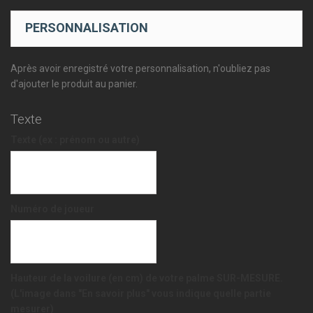
PERSONNALISATION
Après avoir enregistré votre personnalisation, n'oubliez pas
d'ajouter le produit au panier.
Texte
Texte (ex : prénom ou autre)
Numéro de joueur
Hauteur de la voilure (en cm) de votre palme SUR-MESURE.
(L'image dans "En savoir plus" vous indique quelle partie
mesurer)