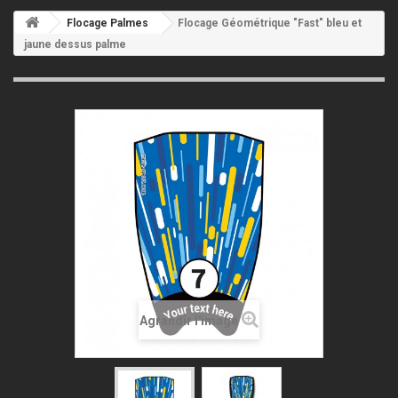
Flocage Palmes
Flocage Géométrique "Fast" bleu et
jaune dessus palme
Agrandir l'image