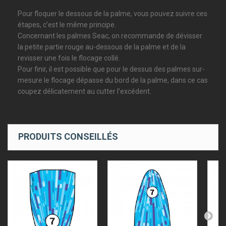
Pour floquer le dessous de la palme, vous pouvez suivre ces
étapes, c’est le même principe.
Concernant les palmes Seac, on recommande de dévisser
la petite partie rouge au-dessous de la palme et de la
revisser une fois le flocage collé.
Pour finir, il est possible que pour le dessus des palmes sur-
mesure le flocage dépasse du bord de la palme, dans ce cas
coupez délicatement au cutter l’excédent.
PRODUITS CONSEILLÉS