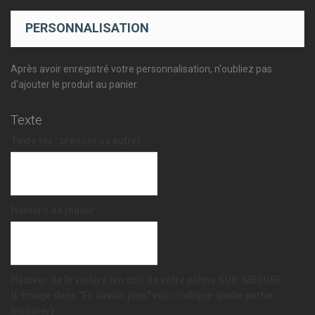
PERSONNALISATION
Après avoir enregistré votre personnalisation, n'oubliez pas
d'ajouter le produit au panier.
Texte
Texte (ex : prénom ou autre)
Numéro de joueur
Hauteur de la voilure (en cm) de votre palme SUR-MESURE.
(L'image dans "En savoir plus" vous indique quelle partie
mesurer)