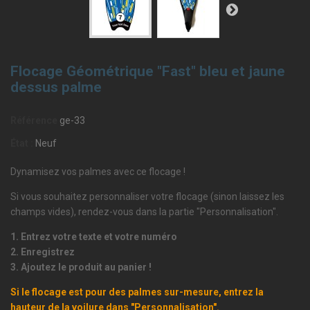
Flocage Géométrique "Fast" bleu et jaune
dessus palme
Référence
ge-33
État :
Neuf
Dynamisez vos palmes avec ce flocage !
Si vous souhaitez personnaliser votre flocage (sinon laissez les
champs vides), rendez-vous dans la partie "Personnalisation".
1. Entrez votre texte et votre numéro
2. Enregistrez
3. Ajoutez le produit au panier !
Si le flocage est pour des palmes sur-mesure, entrez la
hauteur de la voilure dans "Personnalisation".