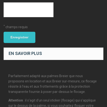
*
champs requis
Enregistrer
EN SAVOIR PLUS
Parfaitement adapté aux palmes Breier que nous
proposons en location et aux Breier sur-mesure, ce flocage
résiste à l'eau et aux frottements grâce à la protection
transparente fournie à poser par-dessus le flocage.
Attention
: il s'agit d'un seul sticker (flocage) qui s'applique
sur le dessus de la palme, si vous souhaitez floquer votre