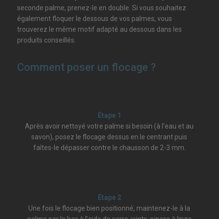
seconde palme, prenez-le en double. Si vous souhaitez
également floquer le dessous de vos palmes, vous
trouverez le même motif adapté au dessous dans les
produits conseillés.
Comment poser un flocage ?
Étape 1
Après avoir nettoyé votre palme si besoin (à l’eau et au
savon), posez le flocage dessus en le centrant puis
faîtes-le dépasser contre le chausson de 2-3 mm.
Étape 2
Une fois le flocage bien positionné, maintenez-le à la
palme par le bas à l’aide de serre-joints, pinces à linge