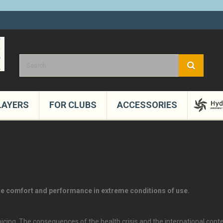
LAYERS
FOR CLUBS
ACCESSORIES
ine comfort and performance in extreme conditions of use.
voicing. The consequences of the health crisis and the international co