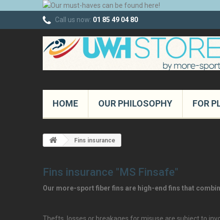
Call us now:
01 85 49 04 80
HOME
OUR PHILOSOPHY
FOR P
Fins insurance
Fins insurance "MS Finsafe"
Our more-sport fiber fins are high-end fins that comb
Thefts, losses or breakages for misuse are subject to in