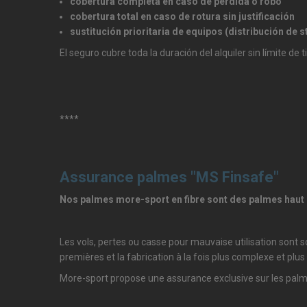
cobertura completa en caso de pérdida o robo
cobertura total en caso de rotura sin justificación
sustitución prioritaria de equipos (distribución de
El seguro cubre toda la duración del alquiler sin límite de 
****
Assurance palmes "MS Finsafe"
Nos palmes more-sport en fibre sont des palmes haut
Les vols, pertes ou casse pour mauvaise utilisation sont s
premières et la fabrication à la fois plus complexe et plu
More-sport propose une assurance exclusive sur les palm