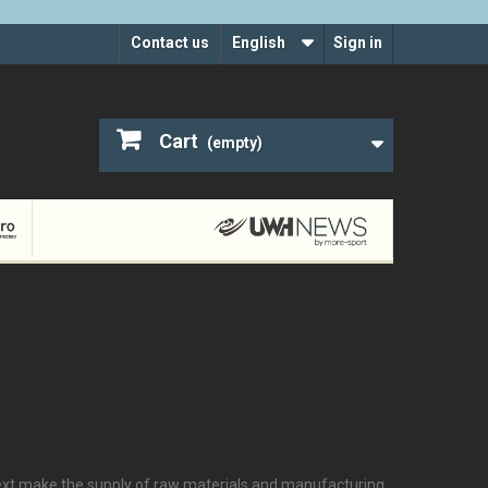
Contact us
English
Sign in
Cart
(empty)
ntext make the supply of raw materials and manufacturing